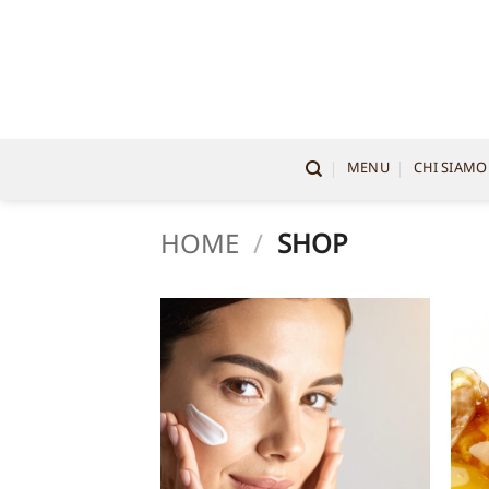
Salta
ai
contenuti
MENU
CHI SIAMO
HOME
/
SHOP