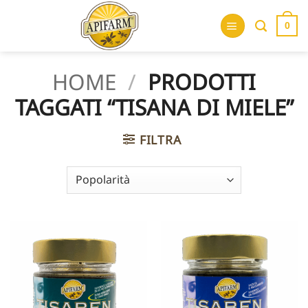
Salta
ai
0
contenuti
HOME
/
PRODOTTI
TAGGATI “TISANA DI MIELE”
FILTRA