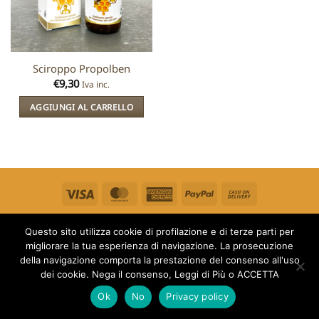
Sciroppo Propolben
€
9,30
Iva inc.
AGGIUNGI AL CARRELLO
Visa
MasterCard
American
PayPal
Cash
Express
On
PRIVACY POLICY E COOKIE POLICY
Delivery
Questo sito utilizza cookie di profilazione e di terze parti per
TERMINI E CONDIZIONI DI VENDITA
migliorare la tua esperienza di navigazione. La prosecuzione
Copyright 2026 ©
Società agricola Apifarm s.s. Str. Santa
della navigazione comporta la prestazione del consenso all'uso
Barbara 9/i 01100 Viterbo (VT) PI 02018780565
dei cookie. Nega il consenso, Leggi di Più o ACCETTA
Ok
No
Privacy policy