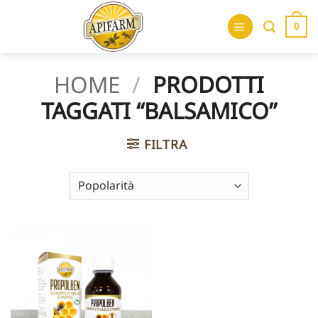
Salta
ai
0
contenuti
HOME
/
PRODOTTI
TAGGATI “BALSAMICO”
FILTRA