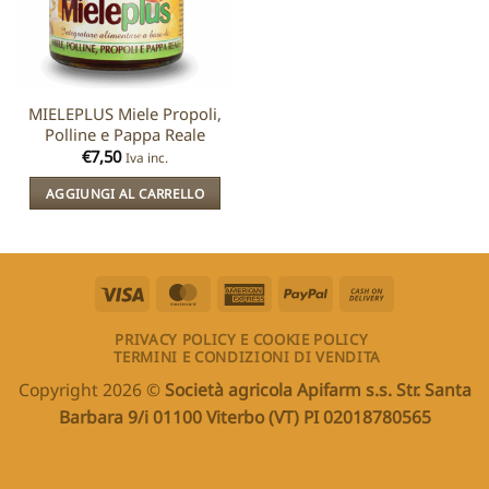
MIELEPLUS Miele Propoli,
Polline e Pappa Reale
€
7,50
Iva inc.
AGGIUNGI AL CARRELLO
Visa
MasterCard
American
PayPal
Cash
Express
On
PRIVACY POLICY E COOKIE POLICY
Delivery
TERMINI E CONDIZIONI DI VENDITA
Copyright 2026 ©
Società agricola Apifarm s.s. Str. Santa
Barbara 9/i 01100 Viterbo (VT) PI 02018780565